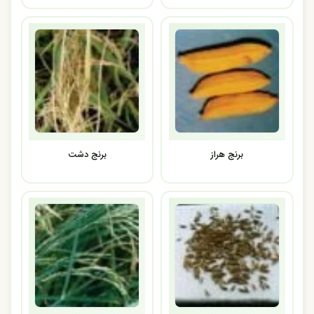
برنج هراز
برنج دشت