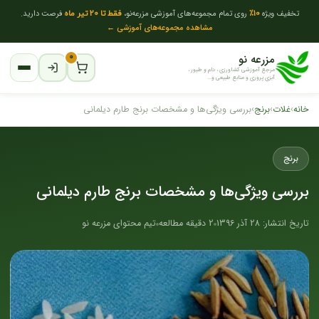
تخفیف ویژه
10٪
روی تمام مجموعه‌های آموزشی مزرعه‌نو،
فقط تا 20 تیر ماه
فرصت دارید.
مشاهده مجموعه‌های آموزشی ←
مزرعه نو
۰
مرجع آموزشی کشاورزی ، دام و طیور ،
آبزی پروری و منابع طبیعی و...
خانه
›
غلات
›
برنج
›
بررسی ویژگی‌ها و مشخصات برنج طارم دیلمانی
برنج
بررسی ویژگی‌ها و مشخصات برنج طارم دیلمانی
تاریخ انتشار: 28 آذر 1396
2 دقیقه مطالعه
تیم محتوای مزرعه نو