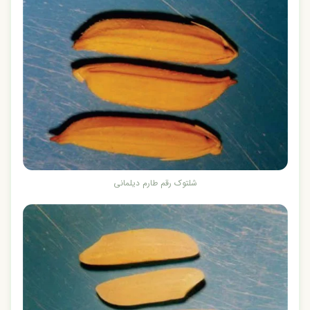
شلتوک رقم طارم دیلمانی