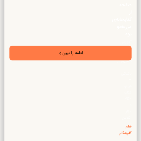
صفحه
از
کتابخانه‌ی
مزرعه‌نو
بود
آموزش
تخصصی
ادامه را ببین
زراعت،
دامپروری
و
باغبانی
—
فیلم،
کتاب
PDF
و
ابزار
آنلاین
فیلم
گام‌به‌گام
·