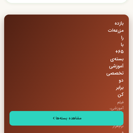
بازده
مزرعه‌ات
را
با
65+
بسته‌ی
آموزشی
تخصصی
دو
برابر
کن
فیلم
آموزشی،
کتاب
مشاهده بسته‌ها
PDF،
نرم‌افزار
و