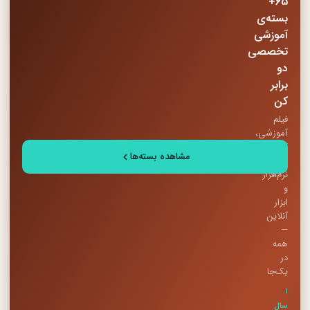
65+
بسته‌ی
آموزشی
تخصصی
دو
برابر
کن
فیلم
آموزشی،
کتاب
مشاهده بسته‌ها
PDF،
نرم‌افزار
و
ابزار
آنلاین
—
همه
در
یک‌جا
۱
سال