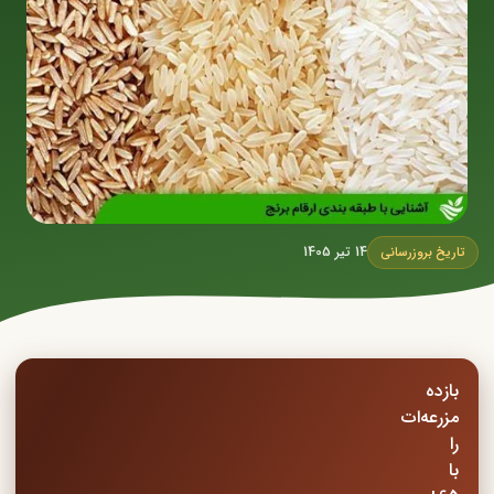
14 تیر 1405
تاریخ بروزرسانی
بازده
مزرعه‌ات
را
با