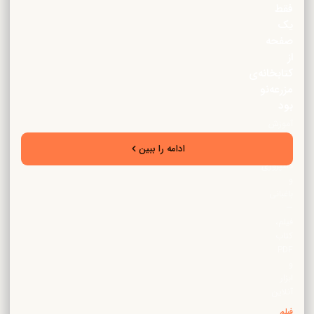
فقط
یک
صفحه
از
کتابخانه‌ی
مزرعه‌نو
بود
آموزش
تخصصی
ادامه را ببین
زراعت،
دامپروری
و
باغبانی
—
فیلم،
کتاب
PDF
و
ابزار
آنلاین
فیلم