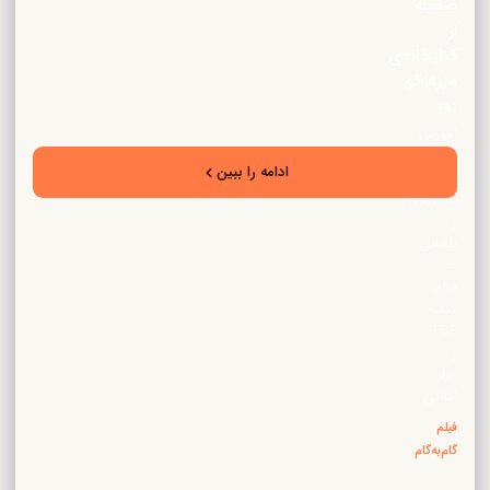
صفحه
از
کتابخانه‌ی
مزرعه‌نو
بود
آموزش
تخصصی
ادامه را ببین
زراعت،
دامپروری
و
باغبانی
—
فیلم،
کتاب
PDF
و
ابزار
آنلاین
فیلم
گام‌به‌گام
·