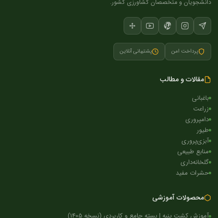
دانشجویان و متخصصان کشاورزی کشور.
پرداخت امن
پشتیبانی آنلاین
مقالات و مطالب
باغبانی
زراعت
دامپروری
طیور
آبزی‌پروری
منابع طبیعی
گلخانه‌داری
حشرات مفید
محصولات آموزشی
آموزش کشت پنبه | بسته جامع و کاربردی (نسخه 1405)