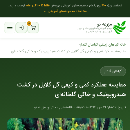
تخفیف ویژه
10٪
روی تمام مجموعه‌های آموزشی مزرعه‌نو،
فقط تا 20 تیر ماه
فرصت دارید.
مشاهده مجموعه‌های آموزشی ←
مزرعه نو
۰
مرجع آموزشی کشاورزی ، دام و طیور ،
آبزی پروری و منابع طبیعی و...
خانه
›
گیاهان زینتی
›
گیاهان گلدار
›
مقایسه عملکرد کمی و کیفی گل گلایل در کشت هیدروپونیک و خاکی گلخانه‌ای
گیاهان گلدار
مقایسه عملکرد کمی و کیفی گل گلایل در کشت
هیدروپونیک و خاکی گلخانه‌ای
تاریخ انتشار: 19 مهر 1394
6 دقیقه مطالعه
تیم محتوای مزرعه نو