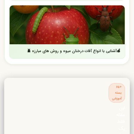
🍎آشنایی با انواع آفات درختان میوه و روش های مبارزه 🪲
+۶۵
بسته
آموزشی
این
مقاله
فقط
یک