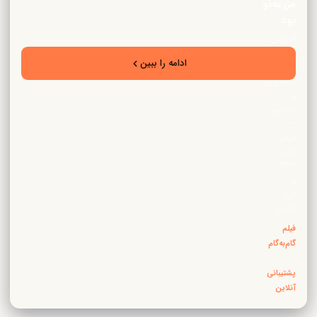
مزرعه‌نو
بود
آموزش
تخصصی
ادامه را ببین
زراعت،
دامپروری
و
باغبانی
—
فیلم،
کتاب
PDF
و
ابزار
آنلاین
فیلم
گام‌به‌گام
·
پشتیبانی
آنلاین