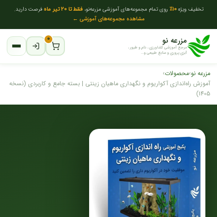
تخفیف ویژه
10٪
روی تمام مجموعه‌های آموزشی مزرعه‌نو،
فقط تا 20 تیر ماه
فرصت دارید.
مشاهده مجموعه‌های آموزشی ←
مزرعه نو
۰
مرجع آموزشی کشاورزی ، دام و طیور ،
آبزی پروری و منابع طبیعی و...
مزرعه نو
›
محصولات
›
آموزش راه‌اندازی آکواریوم و نگهداری ماهیان زینتی | بسته جامع و کاربردی (نسخه
1405)