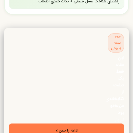
راهنمای شناخت عسل طبیعی + نکات کلیدی انتخاب
+۶۵
بسته
آموزشی
این
مقاله
فقط
یک
صفحه
از
کتابخانه‌ی
مزرعه‌نو
بود
آموزش
تخصصی
ادامه را ببین
زراعت،