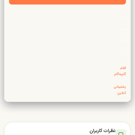
دامپروری
و
باغبانی
—
فیلم،
کتاب
PDF
و
ابزار
آنلاین
فیلم
گام‌به‌گام
·
پشتیبانی
آنلاین
نظرات کاربران