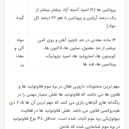
پروتئین ها (16 اسید آمینه آزاد بیشتر بیشتر از
یک درصد آرژنین و پروتئین با هم 46 درصد کل
گرده
مواد)
14 ماده معدنی در حد ناچیز، آهن و روی کمی
مواد
بیشتر از حد معمول، ستون ها، لاکتون ها،
آلی و
کوبینون ها، استروئید ها، اسید بنزوئیک،
معدن
ویتامین ها، قند ها
ی
مهم ترین محتویات دارویی فعال در بره موم فلاونوئید ها و
فلاون ها می باشند که فلاونوئید ها نقش بسیار مهمی را در
رنگدانه های گیاهان بازی می کنند که مهم ترین آن ها ۵، ۷ دی
هیدروکسی فلاون می باشد. نقش فلاونوئید ها در فعالیت
بیولوژیکی بره موم اثبات شده است. حداقل ۳۸ نوع فلاونوئید
در بره موم شناسایی شده که شامل: