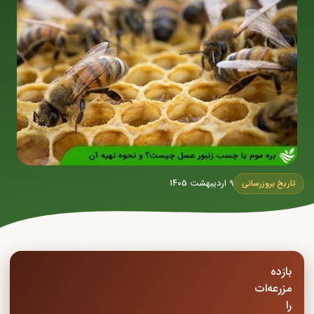
9 اردیبهشت 1405
تاریخ بروزرسانی
بازده
مزرعه‌ات
را