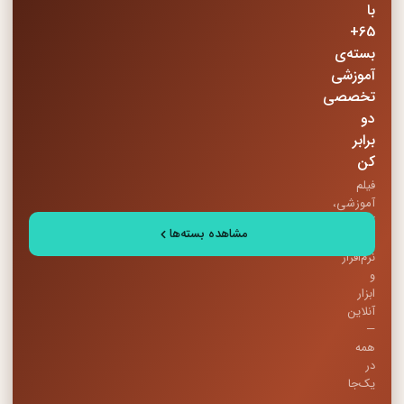
با
65+
بسته‌ی
آموزشی
تخصصی
دو
برابر
کن
فیلم
آموزشی،
کتاب
مشاهده بسته‌ها
PDF،
نرم‌افزار
و
ابزار
آنلاین
—
همه
در
یک‌جا