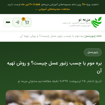
تخفیف ویژه
10٪
روی تمام مجموعه‌های آموزشی مزرعه‌نو،
فقط تا 20 تیر ماه
فرصت دارید.
مشاهده مجموعه‌های آموزشی ←
مزرعه نو
۰
مرجع آموزشی کشاورزی ، دام و طیور ،
آبزی پروری و منابع طبیعی و...
خانه
›
زنبور‌عسل
›
بره موم یا چسب زنبور عسل چیست؟ و روش تهیه آن
زنبور‌عسل
بره موم یا چسب زنبور عسل چیست؟ و روش تهیه
آن
تاریخ انتشار: 25 اردیبهشت 1397
9 دقیقه مطالعه
تیم محتوای مزرعه نو