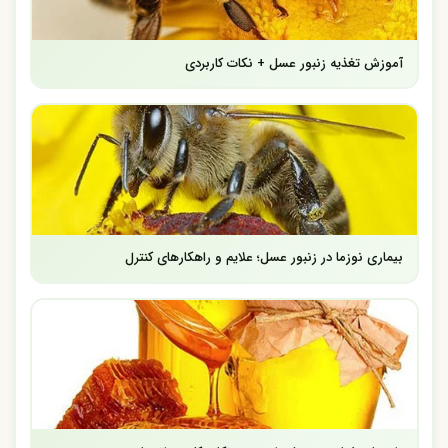
آموزش تغذیه زنبور عسل + نکات کاربردی
بیماری نوزما در زنبور عسل؛ علایم و راهکارهای کنترل