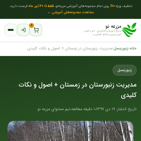
تخفیف ویژه
10٪
روی تمام مجموعه‌های آموزشی مزرعه‌نو،
فقط تا 20 تیر ماه
فرصت دارید.
مشاهده مجموعه‌های آموزشی ←
مزرعه نو
۰
مرجع آموزشی کشاورزی ، دام و طیور ،
آبزی پروری و منابع طبیعی و...
خانه
›
زنبور‌عسل
›
مدیریت زنبورستان در زمستان + اصول و نکات کلیدی
زنبور‌عسل
مدیریت زنبورستان در زمستان + اصول و نکات
کلیدی
تاریخ انتشار: 19 دی 1397
1 دقیقه مطالعه
تیم محتوای مزرعه نو