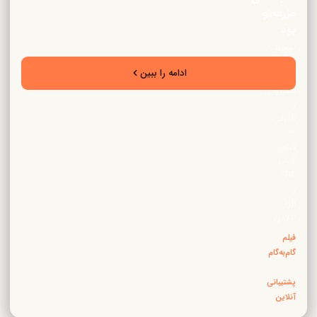
مزرعه‌نو
بود
آموزش
تخصصی
ادامه را ببین
زراعت،
دامپروری
و
باغبانی
—
فیلم،
کتاب
PDF
و
ابزار
آنلاین
فیلم
گام‌به‌گام
·
پشتیبانی
آنلاین