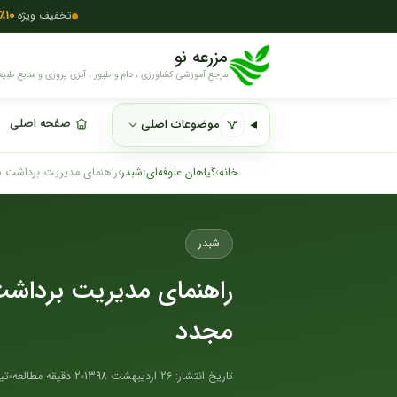
تخفیف ویژه
10٪
مزرعه نو
مرجع آموزشی کشاورزی ، دام و طیور ، آبزی پروری و منابع طبیع
صفحه اصلی
موضوعات اصلی
خانه
›
گیاهان علوفه‌ای
›
شبدر
›
راهنمای مدیریت برداشت شب
شبدر
راهنمای مدیریت برداشت 
مجدد
تاریخ انتشار: 26 اردیبهشت 1398
2 دقیقه مطالعه
تی