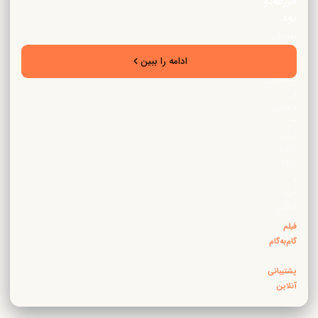
مزرعه‌نو
بود
آموزش
تخصصی
ادامه را ببین
زراعت،
دامپروری
و
باغبانی
—
فیلم،
کتاب
PDF
و
ابزار
آنلاین
فیلم
گام‌به‌گام
·
پشتیبانی
آنلاین