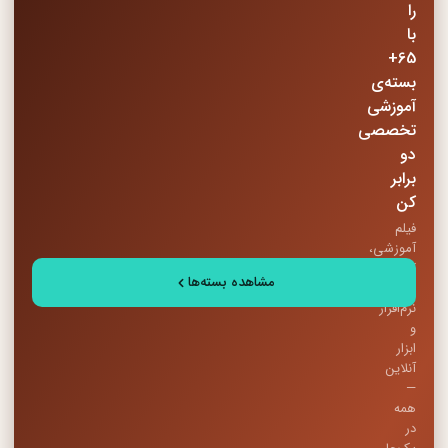
را
با
65+
بسته‌ی
آموزشی
تخصصی
دو
برابر
کن
فیلم
آموزشی،
کتاب
مشاهده بسته‌ها
PDF،
نرم‌افزار
و
ابزار
آنلاین
—
همه
در