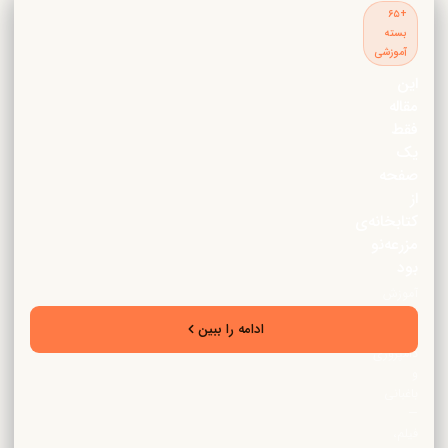
+۶۵
بسته
آموزشی
این
مقاله
فقط
یک
صفحه
از
کتابخانه‌ی
مزرعه‌نو
بود
آموزش
تخصصی
ادامه را ببین
زراعت،
دامپروری
و
باغبانی
—
فیلم،