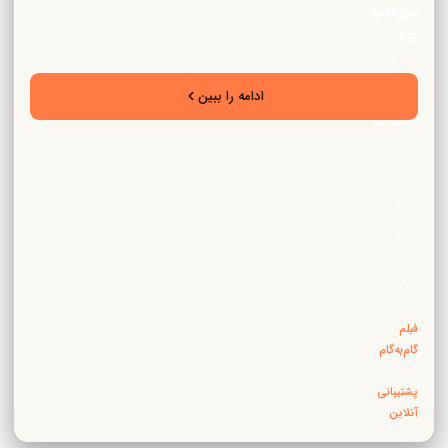
مزرعه‌نو
بود
آموزش
تخصصی
ادامه را ببین
زراعت،
دامپروری
و
باغبانی
—
فیلم،
کتاب
PDF
و
ابزار
آنلاین
فیلم
گام‌به‌گام
·
پشتیبانی
آنلاین