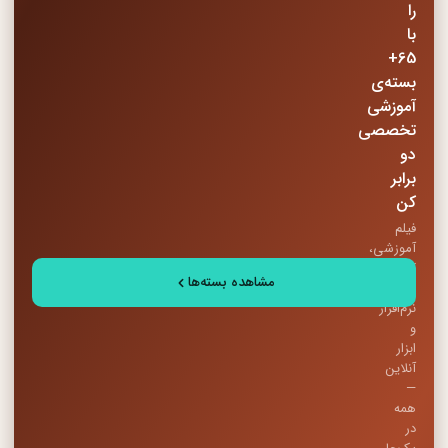
را
با
65+
بسته‌ی
آموزشی
تخصصی
دو
برابر
کن
فیلم
آموزشی،
کتاب
مشاهده بسته‌ها
PDF،
نرم‌افزار
و
ابزار
آنلاین
—
همه
در