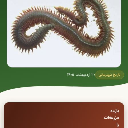
20 اردیبهشت 1405
تاریخ بروزرسانی
بازده
مزرعه‌ات
را