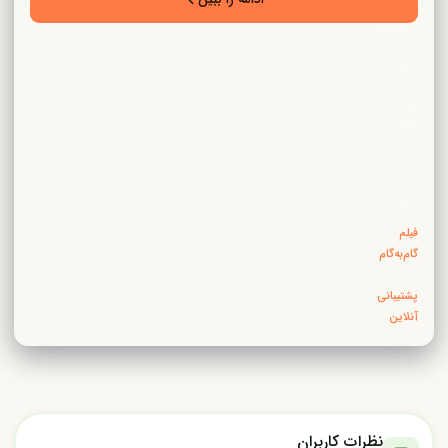
زراعت،
دامپروری
و
باغبانی
—
فیلم،
کتاب
PDF
و
ابزار
آنلاین
فیلم
گام‌به‌گام
·
پشتیبانی
آنلاین
نظرات کاربران