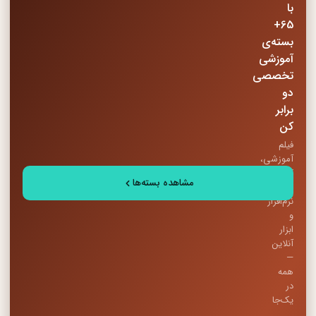
با
65+
بسته‌ی
آموزشی
تخصصی
دو
برابر
کن
فیلم
آموزشی،
کتاب
مشاهده بسته‌ها
PDF،
نرم‌افزار
و
ابزار
آنلاین
—
همه
در
یک‌جا