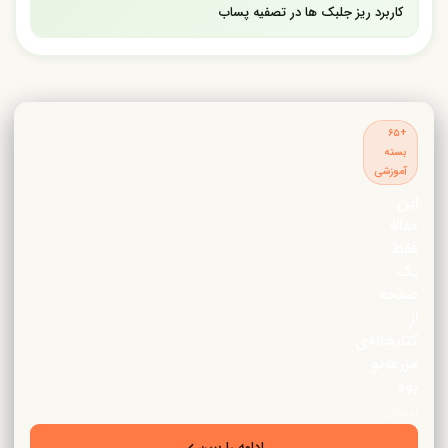
کاربرد ریز جلبک ها در تصفیه پساب
+۶۵
بسته
آموزشی
این
مقاله
فقط
یک
صفحه
از
کتابخانه‌ی
مزرعه‌نو
بود
آموزش
تخصصی
ادامه را ببین